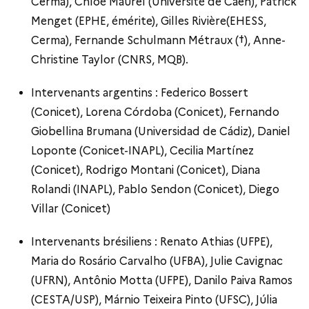
Cerma), Chloé Maurel (Université de Caen), Patrick
Menget (EPHE, émérite), Gilles Rivière(EHESS,
Cerma), Fernande Schulmann Métraux (†), Anne-
Christine Taylor (CNRS, MQB).
Intervenants argentins : Federico Bossert
(Conicet), Lorena Córdoba (Conicet), Fernando
Giobellina Brumana (Universidad de Cádiz), Daniel
Loponte (Conicet-INAPL), Cecilia Martínez
(Conicet), Rodrigo Montani (Conicet), Diana
Rolandi (INAPL), Pablo Sendon (Conicet), Diego
Villar (Conicet)
Intervenants brésiliens : Renato Athias (UFPE),
Maria do Rosário Carvalho (UFBA), Julie Cavignac
(UFRN), Antônio Motta (UFPE), Danilo Paiva Ramos
(CESTA/USP), Márnio Teixeira Pinto (UFSC), Júlia