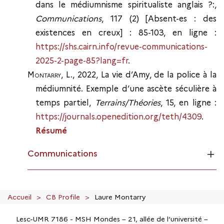
dans le médiumnisme spiritualiste anglais ?:,
Communications
, 117 (2) [Absent-es : des
existences en creux] : 85-103, en ligne :
https://shs.cairn.info/revue-communications-
2025-2-page-85?lang=fr
.
Montarry
, L., 2022, La vie d’Amy, de la police à la
médiumnité. Exemple d’une ascète séculière à
temps partiel,
Terrains/Théories
, 15, en ligne :
https://journals.openedition.org/teth/4309
.
Résumé
Communications
Accueil
CB Profile
Laure Montarry
Lesc-UMR 7186 - MSH Mondes – 21, allée de l’université –